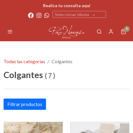
Realiza tu consulta aquí
Seleccionar idioma
0
Todas las categorías
Colgantes
Colgantes
(
7
)
Filtrar productos