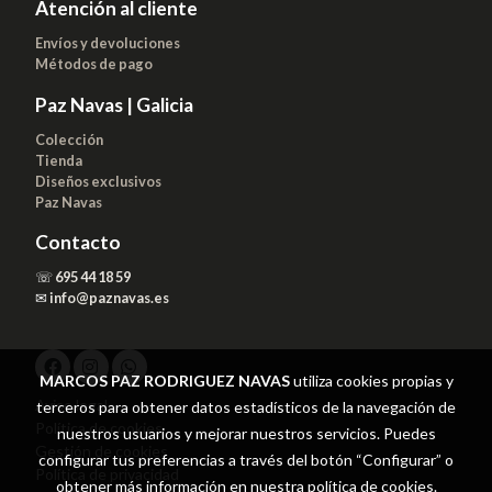
Atención al cliente
Envíos y devoluciones
Métodos de pago
Paz Navas | Galicia
Colección
Tienda
Diseños exclusivos
Paz Navas
Contacto
☏
695 44 18 59
✉
info@paznavas.es
MARCOS PAZ RODRIGUEZ NAVAS
utiliza cookies propias y
Aviso legal
terceros para obtener datos estadísticos de la navegación de
Política de cookies
nuestros usuarios y mejorar nuestros servicios. Puedes
Gestión de cookies
configurar tus preferencias a través del botón “Configurar” o
Política de privacidad
obtener más información en nuestra
política de cookies
.