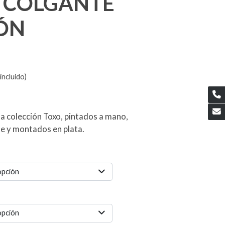
 COLGANTE
ÓN
incluido)
la colección Toxo, pintados a mano,
te y montados en plata.
opción
opción