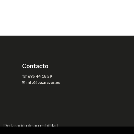
Contacto
☏
695 44 18 59
✉
info@paznavas.es
Declaración de accesibilidad