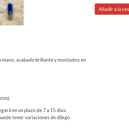
Añadir a la ce
 a mano, acabado brillante y montados en
ctm).
egará en un plazo de 7 a 15 días.
 puede tener variaciones de dibujo