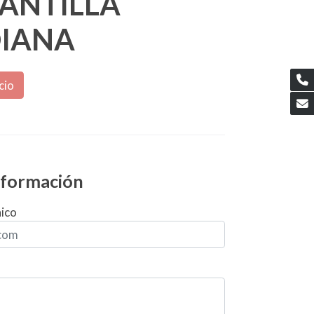
ANTILLA
IANA
cio
información
nico