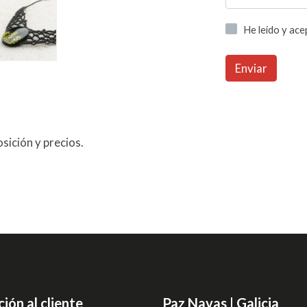
He leído y ac
Enviar
sición y precios.
ión al cliente
Paz Navas | Galicia