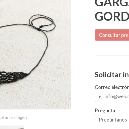
GARG
GORD
Consultar pre
Solicitar 
Correo electró
Pregunta
pliar la imagen